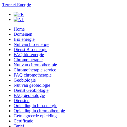
Terre et Energie
Home
Domeinen
Bio-energie
Nut van bio-energie
Dienst Bio-energie
FAQ bio-energie
Chromotherapie
Nut van chromotherapie
Chromotherapie service
FAQ chromotherapie
Geobiologie
Nut van geobiologie
Dienst Geobiologie
FAQ geobiologie
Diensten
Opleiding in bio-energie
Opleiding in chromotherapie
Geïntegreerde opleiding
Certificatie
Tarief