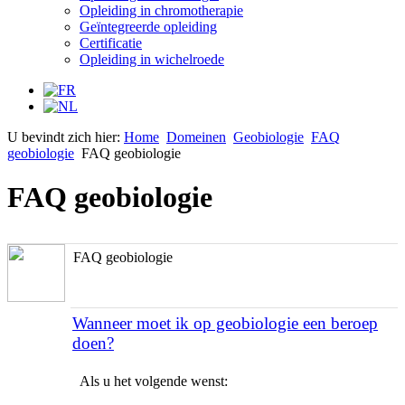
Opleiding in chromotherapie
Geïntegreerde opleiding
Certificatie
Opleiding in wichelroede
U bevindt zich hier:
Home
Domeinen
Geobiologie
FAQ
geobiologie
FAQ geobiologie
FAQ geobiologie
FAQ geobiologie
Wanneer moet ik op geobiologie een beroep
doen?
Als u het volgende wenst: